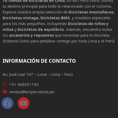
Tu tienda de bicicletas en Lima.
En Bici Perú Store, somos
tu destino principal para todo lo relacionado con el ciclismo.
Explora nuestra amplia selección de
bicicletas montañeras,
bicicletas vintage, bicicletas BMX
, y modelos especiales
para los más pequeños, incluyendo
bicicletas de niños y
niñas
y
bicicletas de equilibrio
. Además, encuentra todos
los
accesorios y repuestos
que necesitas para tu bicicleta.
¡Estamos listos para pedalear contigo por toda Lima y el Perú!
INFORMACIÓN DE CONTACTO
Av. José Leal 747 – Lince – Lima – Perú
+51 968051185
ventas@biciperustore.pe