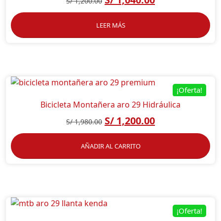
S/
1,200.00
LEER MÁS
¡Oferta!
Bicicleta Montañera aro 29 Hidráulica
S/
1,200.00
S/
1,980.00
AÑADIR AL CARRITO
¡Oferta!