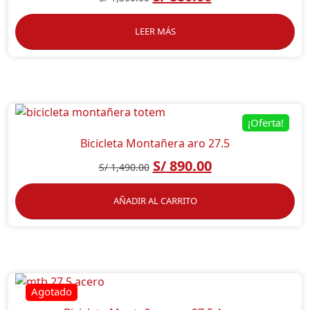
2.86
de 5
LEER MÁS
¡Oferta!
Bicicleta Montañera aro 27.5
S/
890.00
S/
1,490.00
AÑADIR AL CARRITO