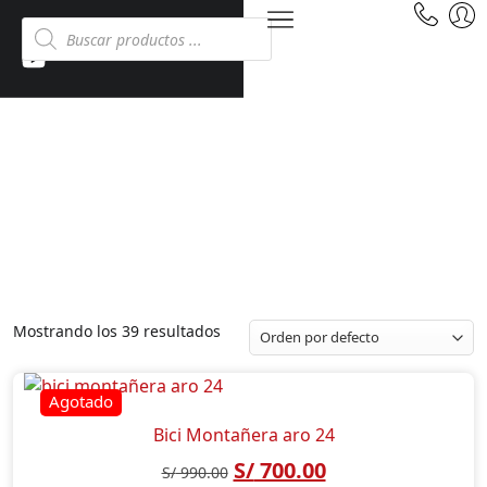
BICICLETAS MONTAÑERAS
Inicio
Tienda
Bicicletas
Bicicletas Montañeras
Mostrando los 39 resultados
Bici Montañera aro 24
S/
700.00
S/
990.00