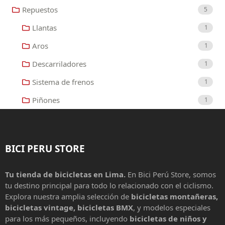
Repuestos
5
Llantas
1
Aros
1
Descarriladores
1
Sistema de frenos
1
Piñones
1
BICI PERU STORE
Tu tienda de bicicletas en Lima.
En Bici Perú Store, somos
tu destino principal para todo lo relacionado con el ciclismo.
Explora nuestra amplia selección de
bicicletas montañeras,
bicicletas vintage, bicicletas BMX
, y modelos especiales
para los más pequeños, incluyendo
bicicletas de niños y