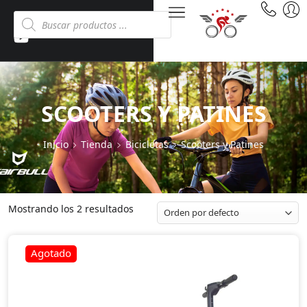
SCOOTERS Y PATINES
Inicio
Tienda
Bicicletas
Scooters y Patines
Mostrando los 2 resultados