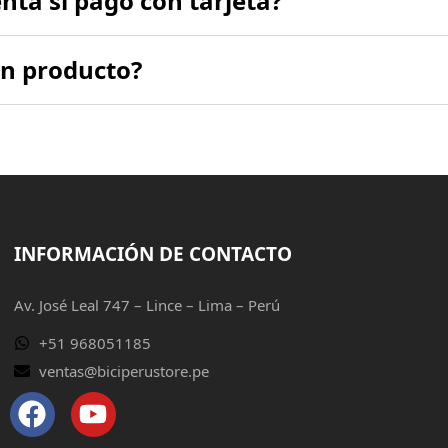
nta si pago con tarjeta?
un producto?
INFORMACIÓN DE CONTACTO
Av. José Leal 747 – Lince – Lima – Perú
+51 968051185
ventas@biciperustore.pe