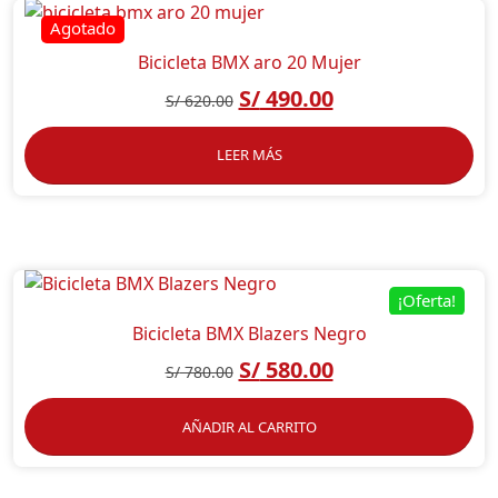
Bicicleta BMX aro 20 Mujer
S/
490.00
S/
620.00
LEER MÁS
¡Oferta!
Bicicleta BMX Blazers Negro
S/
580.00
S/
780.00
AÑADIR AL CARRITO