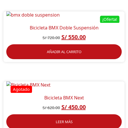
¡Oferta!
Bicicleta BMX Doble Suspensión
S/
550.00
S/
720.00
AÑADIR AL CARRITO
Bicicleta BMX Next
S/
450.00
S/
620.00
LEER MÁS