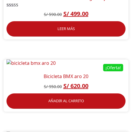
Valorado en
S/
499.00
S/
590.00
5.00
de 5
LEER MÁS
¡Oferta!
Bicicleta BMX aro 20
S/
620.00
S/
950.00
AÑADIR AL CARRITO