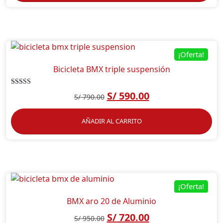
¡Oferta!
Bicicleta BMX triple suspensión
Valorado en
S/
590.00
S/
790.00
5.00
de 5
AÑADIR AL CARRITO
¡Oferta!
BMX aro 20 de Aluminio
S/
720.00
S/
950.00