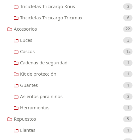
Tricicletas Tricicargo Knus
3
Tricicletas Tricicargo Tricimax
6
Accesorios
22
Luces
3
Cascos
12
Cadenas de seguridad
1
Kit de protección
1
Guantes
1
Asientos para niños
3
Herramientas
1
Repuestos
5
Llantas
1