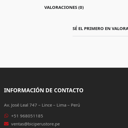
VALORACIONES (0)
SÉ EL PRIMERO EN VALOR
INFORMACIÓN DE CONTACTO
Av. José Leal 747 – Lince – Lima – Perú
+51 968051185
ventas@biciperustore.pe