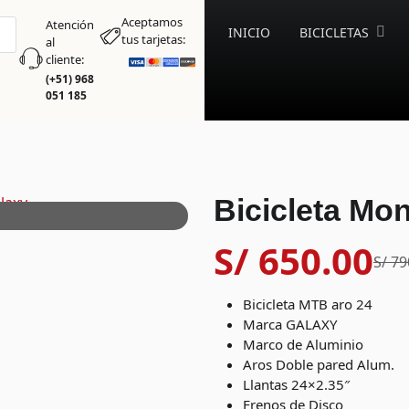
Aceptamos
Atención
INICIO
BICICLETAS
tus tarjetas:
al
cliente:
(+51) 968
051 185
Bicicleta Mo
S/
650.00
S/
79
Bicicleta MTB aro 24
Marca GALAXY
Marco de Aluminio
Aros Doble pared Alum.
Llantas 24×2.35″
Frenos de Disco