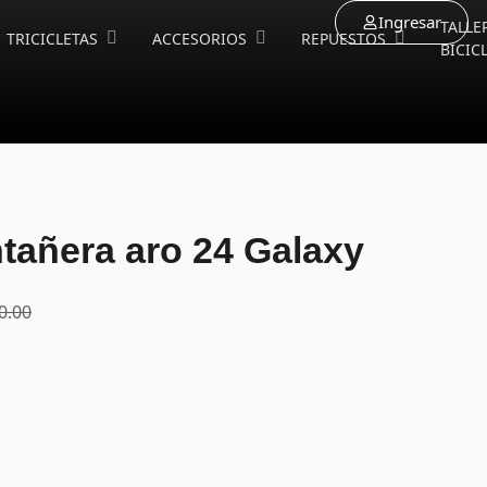
Ingresar
TALLE
TRICICLETAS
ACCESORIOS
REPUESTOS
BICIC
ntañera aro 24 Galaxy
0.00