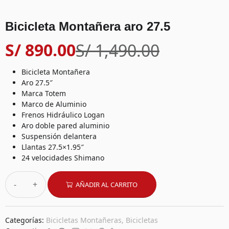
Bicicleta Montañera aro 27.5
S/
890.00
S/
1,490.00
Bicicleta Montañera
Aro 27.5″
Marca Totem
Marco de Aluminio
Frenos Hidráulico Logan
Aro doble pared aluminio
Suspensión delantera
Llantas 27.5×1.95″
24 velocidades Shimano
-
+
AÑADIR AL CARRITO
Categorías:
Bicicletas Montañeras
,
Bicicletas