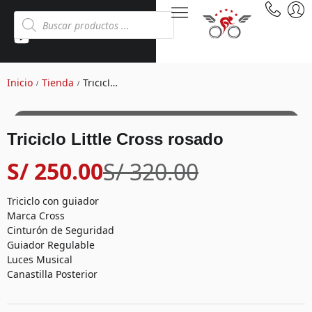
Inicio
Tienda
Triciclo Little Cross rosado
/
/
EN OFERTA
Triciclo Little Cross rosado
S/
250.00
S/
320.00
Triciclo con guiador
Marca Cross
Cinturón de Seguridad
Guiador Regulable
Luces Musical
Canastilla Posterior