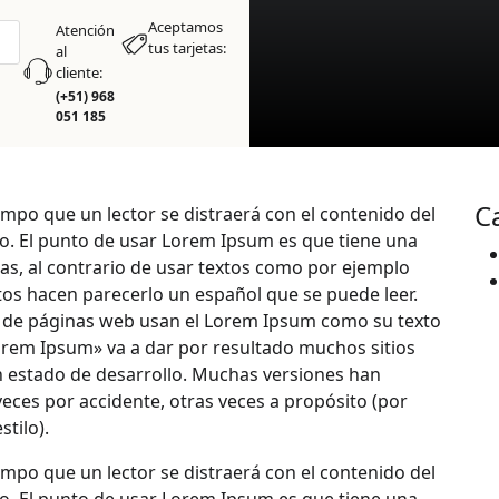
Aceptamos
Atención
tus tarjetas:
al
cliente:
(+51) 968
051 185
C
mpo que un lector se distraerá con el contenido del
ño. El punto de usar Lorem Ipsum es que tiene una
as, al contrario de usar textos como por ejemplo
tos hacen parecerlo un español que se puede leer.
 de páginas web usan el Lorem Ipsum como su texto
orem Ipsum» va a dar por resultado muchos sitios
n estado de desarrollo. Muchas versiones han
veces por accidente, otras veces a propósito (por
tilo).
mpo que un lector se distraerá con el contenido del