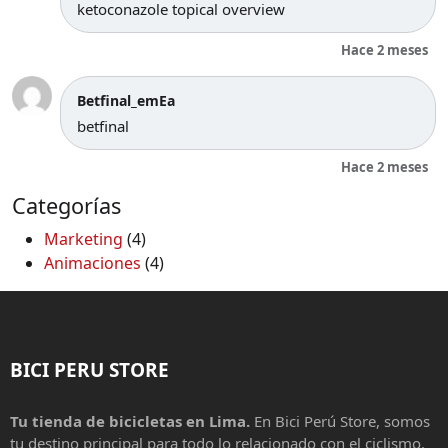
ketoconazole topical overview
Hace 2 meses
Betfinal_emEa
betfinal
Hace 2 meses
Categorías
Marketing
(4)
Animaciones
(4)
BICI PERU STORE
Tu tienda de bicicletas en Lima.
En Bici Perú Store, somos
tu destino principal para todo lo relacionado con el ciclismo.